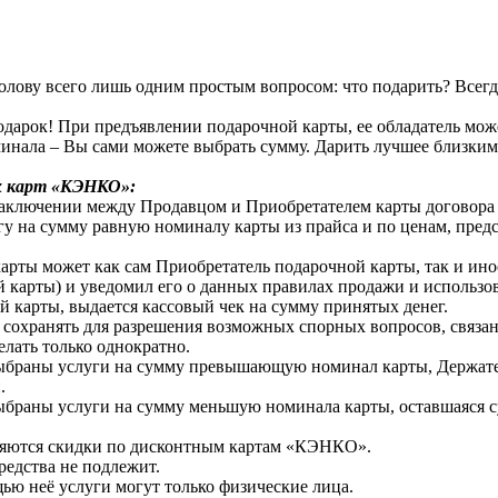
ву всего лишь одним простым вопросом: что подарить? Всегда х
одарок! При предъявлении подарочной карты, ее обладатель мож
инала – Вы сами можете выбрать сумму. Дарить лучшее близким 
х карт «КЭНКО»:
аключении между Продавцом и Приобретателем карты договора н
гу на сумму равную номиналу карты из прайса и по ценам, пре
арты может как сам Приобретатель подарочной карты, так и ин
ный карты) и уведомил его о данных правилах продажи и испол
й карты, выдается кассовый чек на сумму принятых денег.
 сохранять для разрешения возможных спорных вопросов, связан
елать только однократно.
выбраны услуги на сумму превышающую номинал карты, Держате
и.
ыбраны услуги на сумму меньшую номинала карты, оставшаяся с
аняются скидки по дисконтным картам «КЭНКО».
средства не подлежит.
ью неё услуги могут только физические лица.